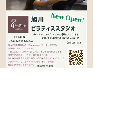
​旭川市広報誌「ライナー」様に
掲載していただきました♩